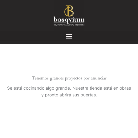
Ir
al
contenido
Tenemos grandes proyectos por anunciar
Se está cocinando algo grande. Nuestra tienda está en obras
y pronto abrirá sus puertas.